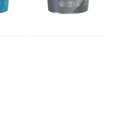
威玛环保底漆