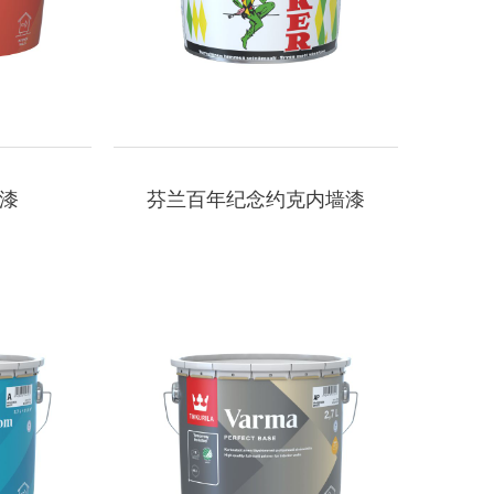
漆
芬兰百年纪念约克内墙漆