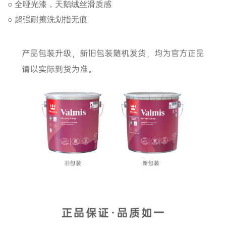
○ 全哑光漆，天鹅绒丝滑质感
○ 超强耐擦洗划指无痕