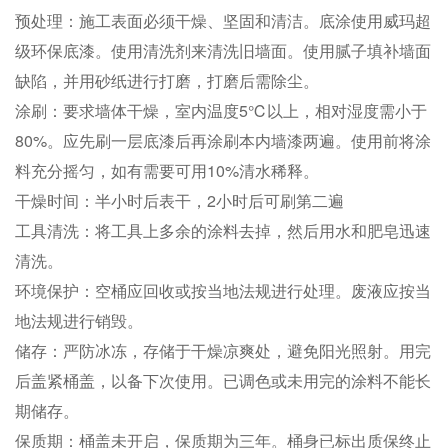
预处理：施工表面必须干燥、坚固和清洁。底涂使用威玛超
级环保底漆。使用清洗剂来清洗旧墙面。使用腻子填补墙面
缺陷，并用砂纸进行打磨，打磨后需除尘。
涂刷：要求墙体干燥，室内温度5℃以上，相对湿度需小于
80%。应先刷一层底漆后再涂刷本内墙漆两遍。使用前将涂
料充分摇匀，如有需要可用10%清水稀释。
干燥时间：半小时后表干，2小时后可刷第二遍
工具清洗：将工具上多余的涂料去掉，然后用水和肥皂迅速
清洗。
环境保护：空桶应回收或按当地法规进行处理。废液应按当
地法规进行销毁。
储存：严防冰冻，存储于干燥凉爽处，避免阳光照射。用完
后盖紧桶盖，以备下次使用。已调色或未用完的涂料不能长
期储存。
保质期：桶盖未开启，保质期为三年。桶身已标出质保终止