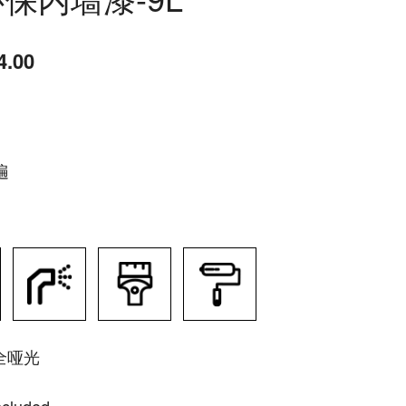
.00
遍
全哑光