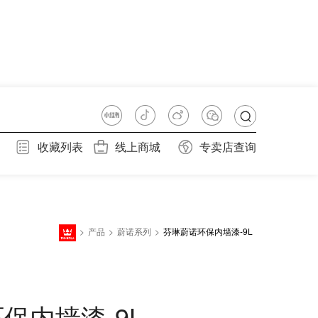
收藏列表
线上商城
专卖店查询
>
产品
>
蔚诺系列
>
芬琳蔚诺环保内墙漆-9L
保内墙漆-9L